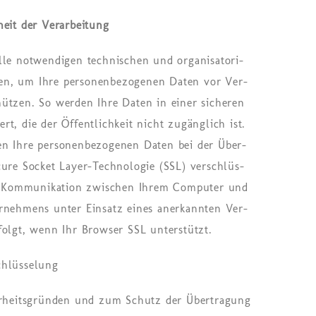
­heit der Verarbeitung
not­wen­di­gen tech­ni­schen und or­ga­ni­sa­to­ri­
en, um Ihre per­so­nen­be­zo­ge­nen Daten vor Ver­
t­zen. So wer­den Ihre Daten in einer si­che­ren
ert, die der Öf­fent­lich­keit nicht zu­gäng­lich ist.
en Ihre per­so­nen­be­zo­ge­nen Daten bei der Über­
­re So­cket Lay­er-Tech­no­lo­gie (SSL) ver­schlüs­
e Kom­mu­ni­ka­ti­on zwi­schen Ihrem Com­pu­ter und
ehmens unter Ein­satz eines an­er­kann­ten Ver­
r­folgt, wenn Ihr Brow­ser SSL un­ter­stützt.
chlüsselung
herheitsgründen und zum Schutz der Übertragung