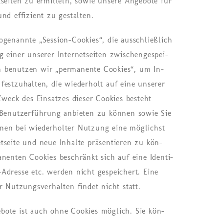
t­sei­ten zu er­mit­teln, sowie un­se­re An­ge­bo­te für
nd ef­fi­zi­ent zu ge­stal­ten.
­ge­nann­te „Ses­si­on-Coo­kies“, die aus­schlie­ß­lich
iner un­se­rer In­ter­net­sei­ten zwi­schen­ge­spei­
 be­nut­zen wir „per­ma­nen­te Coo­kies“, um In­
fest­zu­hal­ten, die wie­der­holt auf eine un­se­rer
 Zweck des Ein­sat­zes die­ser Coo­kies be­steht
 Be­nut­zer­füh­rung an­bie­ten zu kön­nen sowie Sie
hnen bei wie­der­hol­ter Nut­zung eine mög­lichst
et­sei­te und neue In­hal­te prä­sen­tie­ren zu kön­
­nen­ten Coo­kies be­schränkt sich auf eine Iden­ti­
-Adres­se etc. wer­den nicht ge­spei­chert. Eine
hr Nut­zungs­ver­hal­ten fin­det nicht statt.
­bo­te ist auch ohne Coo­kies mög­lich. Sie kön­