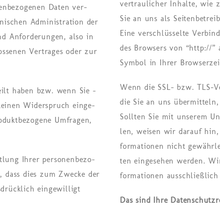
vertraulicher Inhalte, wie 
en­be­zo­ge­nen Daten ver­
Sie an uns als Seitenbetre
­schen Ad­mi­nis­tra­ti­on der
Eine verschlüsselte Verbin
 An­for­de­run­gen, also in
des Browsers von “http://” 
­se­nen Ver­tra­ges oder zur
Symbol in Ihrer Browserzei
Wenn die SSL- bzw. TLS-Ver
teilt haben bzw. wenn Sie –
die Sie an uns übermitteln
 kei­nen Wi­der­spruch ein­ge­
Soll­ten Sie mit unserem Un
ukt­be­zo­ge­ne Um­fra­gen,
len, wei­sen wir dar­auf hin, 
for­ma­tio­nen nicht ge­währ­
t­lung Ihrer per­so­nen­be­zo­
ten ein­ge­se­hen wer­den. Wi
nn, dass dies zum Zwe­cke der
for­ma­tio­nen aus­schlie­ß­l
drück­lich ein­ge­wil­ligt
Das sind Ihre Datenschutzr