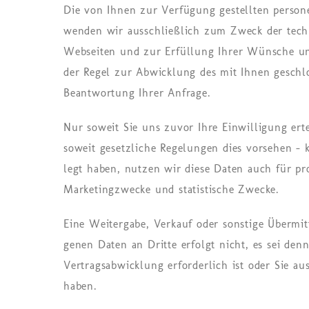
Die von Ihnen zur Ver­fü­gung ge­stell­ten per­so­n
wen­den wir aus­schlie­ß­lich zum Zweck der tech­ni
Web­sei­ten und zur Er­fül­lung Ihrer Wün­sche und
der Regel zur Ab­wick­lung des mit Ihnen ge­schlos
Be­ant­wor­tung Ihrer An­fra­ge.
Nur soweit Sie uns zuvor Ihre Ein­wil­li­gung er­
so­weit ge­setz­li­che Re­ge­lun­gen dies vor­se­hen –
legt haben, nut­zen wir diese Daten auch für pro­d
Mar­ke­ting­zwe­cke und statistische Zwecke.
Eine Wei­ter­ga­be, Ver­kauf oder sons­ti­ge Über­mit
ge­nen Daten an Drit­te er­folgt nicht, es sei de
Ver­trags­ab­wick­lung er­for­der­lich ist oder Sie aus­
haben.