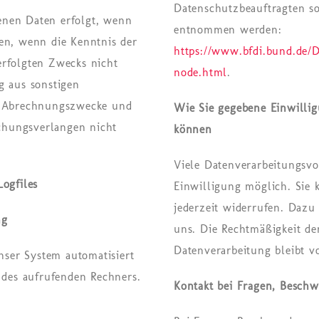
Datenschutzbeauftragten s
enen Daten erfolgt, wenn
entnommen werden:
en, wenn die Kenntnis der
https://www.bfdi.bund.de/D
erfolgten Zwecks nicht
node.html
.
g aus sonstigen
ür Abrechnungszwecke und
Wie Sie gegebene Einwilli
chungsverlangen nicht
können
Viele Datenverarbeitungsvo
Logfiles
Einwilligung möglich. Sie k
jederzeit widerrufen. Dazu
ng
uns. Die Rechtmäßigkeit de
Datenverarbeitung bleibt 
unser System automatisiert
des aufrufenden Rechners.
Kon­takt bei Fragen, Besch