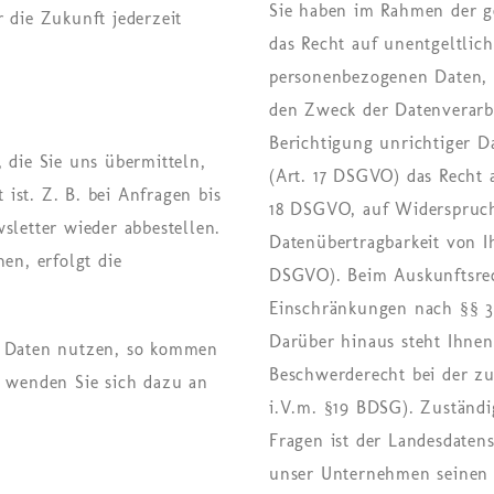
Sie haben im Rahmen der g
 die Zukunft jederzeit
das Recht auf unentgeltlic
personenbezogenen Daten,
den Zweck der Datenverarbe
Berichtigung unrichtiger D
 die Sie uns übermitteln,
(Art. 17 DSGVO) das Recht 
t ist. Z. B. bei Anfragen bis
18 DSGVO, auf Widerspruch
sletter wieder abbestellen.
Datenübertragbarkeit von I
en, erfolgt die
DSGVO). Beim Auskunftsrec
Einschränkungen nach §§ 
Darüber hinaus steht Ihnen
re Daten nutzen, so kommen
Beschwerderecht bei der z
e wenden Sie sich dazu an
i.V.m. §19 BDSG). Zuständi
Fragen ist der Landesdaten
unser Unternehmen seinen S