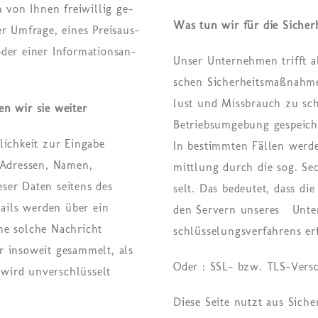
n von Ihnen frei­wil­lig ge­
Was tun wir für die Si­cher
r Um­fra­ge, eines Preis­aus­
er einer In­for­ma­ti­ons­an­
Unser Unternehmen trifft alle 
schen Si­cher­heits­maß­nah­m
lust und Miss­brauch zu schü
n wir sie weiter
Be­triebs­um­ge­bung ge­spei­ch
lichkeit zur Eingabe
In be­stimm­ten Fäl­len wer­d
-Adressen, Namen,
mitt­lung durch die sog. Se­cu
eser Daten seitens des
selt. Das be­deu­tet, dass di
Mails werden über ein
den Ser­vern unseres Untern
ne solche Nachricht
schlüs­se­lungs­ver­fah­rens e
r insoweit gesammelt, als
Oder : SSL- bzw. TLS-Vers
l wird unverschlüsselt
Diese Seite nutzt aus Sic