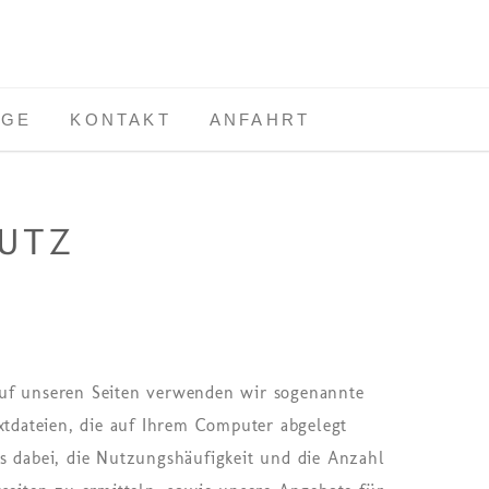
AGE
KONTAKT
ANFAHRT
UTZ
uf unseren Seiten verwenden wir sogenannte
extdateien, die auf Ihrem Computer abgelegt
 dabei, die Nut­zungs­häu­fig­keit und die An­zahl