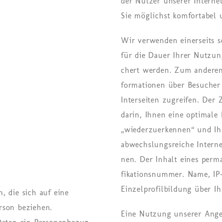
der Nut­zer un­se­rer In­ter­ne
Sie mög­lichst kom­for­ta­bel u
Wir ver­wen­den ei­ner­seits so
für die Dauer Ihrer Nut­zung e
chert wer­den. Zum an­de­ren
for­ma­tio­nen über Be­su­cher 
In­ter­sei­ten zu­grei­fen. Der
darin, Ihnen eine op­ti­ma­le
„wie­der­zu­er­ken­nen“ und I
ab­wechs­lungs­rei­che In­ter­n
nen. Der In­halt eines per­ma
fi­ka­ti­ons­num­mer. Name, IP
Ein­zel­pro­fil­bil­dung über I
, die sich auf eine
erson beziehen.
Eine Nut­zung un­se­rer An­ge