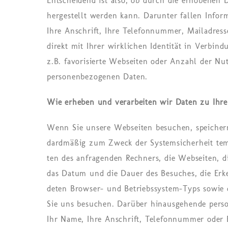
Entscheidend ist also, ob durch die erhobenen
hergestellt werden kann. Dar­un­ter fal­len In­for
Ihre An­schrift, Ihre Te­le­fon­num­mer, Mailadresse
di­rekt mit Ihrer wirk­li­chen Iden­ti­tät in Ver­bin
z.B. fa­vo­ri­sier­te Web­sei­ten oder An­zahl der Nu
per­so­nen­be­zo­ge­nen Daten.
Wie erheben und verarbeiten wir Daten zu Ihre
Wenn Sie un­se­re Web­sei­ten be­su­chen, spei­cher
dard­mä­ßig zum Zweck der Sys­tem­si­cher­heit tem­
ten des an­fra­gen­den Rech­ners, die Web­sei­ten, d
das Datum und die Dauer des Be­su­ches, die Er­ke
de­ten Brow­ser- und Be­triebs­sys­tem-Typs sowie 
Sie uns be­su­chen. Dar­über hin­aus­ge­hen­de per­s
Ihr Name, Ihre An­schrift, Te­le­fon­num­mer oder