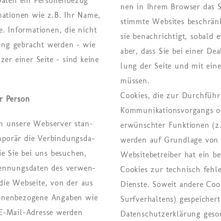
 Daten ein Personenbezug
nen in Ihrem Brow­ser das Spe
­ma­tio­nen wie z.B. Ihr Name,
stimm­te Web­sites be­schrän­
. In­for­ma­tio­nen, die nicht
sie be­nach­rich­tigt, so­bald 
­dung ge­bracht wer­den – wie
aber, dass Sie bei einer Deak
t­zer einer Seite – sind keine
lung der Seite und mit einer 
müs­sen.
Cookies, die zur Durchführ
r Person
Kommunikationsvorgangs od
n un­se­re Web­ser­ver stan­
erwünschter Funktionen (z.
po­rär die Ver­bin­dungs­da­
werden auf Grundlage von A
ie Sie bei uns be­su­chen,
Websitebetreiber hat ein be
n­nungs­da­ten des ver­wen­
Cookies zur technisch fehle
die Web­sei­te, von der aus
Dienste. Soweit andere Cook
onen­be­zo­ge­ne An­ga­ben wie
Surfverhaltens) gespeichert
 E-Mail-Adres­se wer­den
Datenschutzerklärung geso