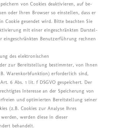
i­chern von Coo­kies de­ak­ti­vie­ren, auf be­
ken oder Ihren Brow­ser so ein­stel­len, dass er
ein Coo­kie ge­sen­det wird. Bitte be­ach­ten Sie
tivierung mit einer ein­ge­schränk­ten Dar­stel­
ein­ge­schränk­ten Be­nut­zer­füh­rung rech­nen
ung des elektronischen
er zur Bereitstellung bestimmter, von Ihnen
B. Warenkorbfunktion) erforderlich sind,
rt. 6 Abs. 1 lit. f DSGVO gespeichert. Der
rechtigtes Interesse an der Speicherung von
rfreien und optimierten Bereitstellung seiner
ies (z.B. Cookies zur Analyse Ihres
 werden, werden diese in dieser
ndert behandelt.