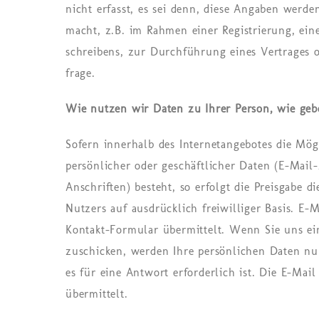
nicht er­fasst, es sei denn, diese An­ga­ben wer­de
macht, z.B. im Rah­men einer Re­gis­trie­rung, eine
schrei­bens, zur Durch­füh­rung eines Ver­tra­ges od
fra­ge.
Wie nutzen wir Daten zu Ihrer Person, wie gebe
Sofern innerhalb des Internetangebotes die Mög
persönlicher oder geschäftlicher Daten (E-Mail
Anschriften) besteht, so erfolgt die Preisgabe di
Nutzers auf ausdrücklich freiwilliger Basis. E-
Kontakt-Formular übermittelt. Wenn Sie uns ei
zuschicken, werden Ihre persönlichen Daten nu
es für eine Antwort erforderlich ist. Die E-Mai
übermittelt.