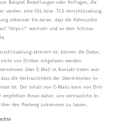
zum Beispiel Bestellungen oder Anfragen, die
iber senden, eine SSL-bzw. TLS-Verschlüsselung.
dung erkennen Sie daran, dass die Adresszeile
auf “https://” wechselt und an dem Schloss-
le.
schlüsselung aktiviert ist, können die Daten,
, nicht von Dritten mitgelesen werden.
ternehmen über E-Mail in Kon­takt tre­ten wol­
dass die Ver­trau­lich­keit der über­mit­tel­ten In­
leis­tet ist. Der In­halt von E-Mails kann von Drit­
r emp­feh­len Ihnen daher, uns ver­trau­li­che In­
ich über den Post­weg zu­kom­men zu las­sen.
echte